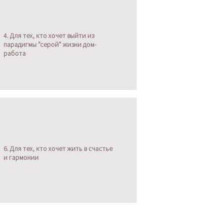
4. Для тех, кто хочет выйти из
парадигмы "серой" жизни дом-
работа
6. Для тех, кто хочет жить в счастье
и гармонии