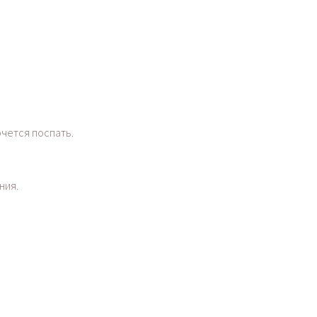
очется поспать.
ния.