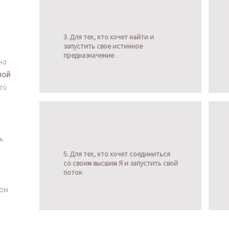
3. Для тех, кто хочет найти и
запустить свое истинное
предназначение
ча
вой
го
.
5. Для тех, кто хочет соединиться
со своим высшим Я и запустить свой
поток
гом