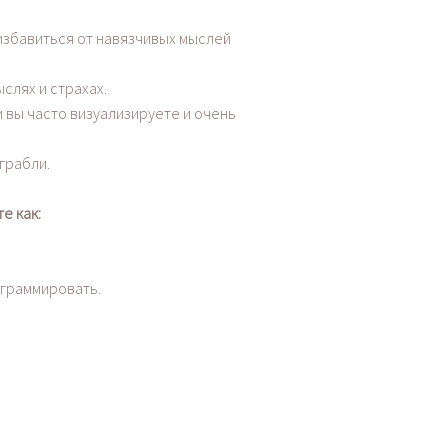
избавиться от навязчивых мыслей
слях и страхах.
 вы часто визуализируете и очень
 грабли.
е как:
ограммировать.