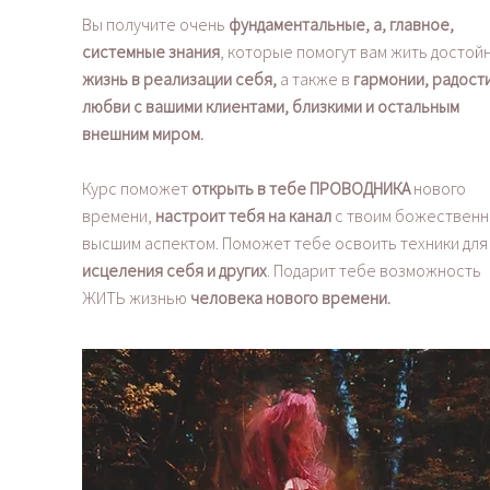
Вы получите очень
фундаментальные, а, главное,
системные знания
, которые помогут вам жить достой
жизнь в реализации себя,
а также в
гармонии, радости
любви с вашими клиентами, близкими и остальным
внешним миром.
Курс поможет
открыть в тебе ПРОВОДНИКА
нового
времени,
настроит тебя на канал
с твоим божествен
высшим аспектом. Поможет тебе освоить техники для
исцеления себя и других
. Подарит тебе возможность
ЖИТЬ жизнью
человека нового времени.