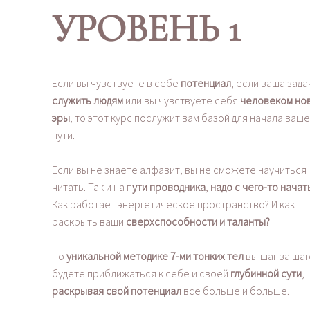
УРОВЕНЬ 1
Если вы чувствуете в себе
потенциал
, если ваша зада
служить людям
или вы чувствуете себя
человеком но
эры
, то этот курс послужит вам базой для начала ваше
пути.
Если вы не знаете алфавит, вы не сможете научиться
читать. Так и на п
ути проводника
,
надо с чего-то начать
Как работает энергетическое пространство? И как
раскрыть ваши
сверхспособности и таланты?
​По
уникальной методике 7-ми тонких тел
вы шаг за ша
будете приближаться к себе и своей
глубинной сути
,
раскрывая свой потенциал
все больше и больше.