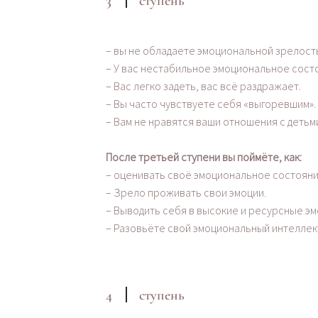
3
ступень
– вы не обладаете эмоциональной зрелост
– У вас нестабильное эмоциональное состо
– Вас легко задеть, вас всё раздражает.
– Вы часто чувствуете себя «выгоревшим».
– Вам не нравятся ваши отношения с детьм
После третьей ступени вы поймёте, как:
– оценивать своё эмоциональное состоян
– Зрело проживать свои эмоции.
– Выводить себя в высокие и ресурсные э
– Разовьёте свой эмоциональный интеллек
4
ступень