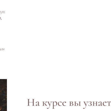
ную
,
ным
На курсе вы узнает