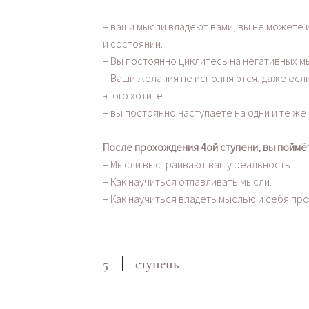
– ваши мысли владеют вами, вы не можете 
и состояний.
– Вы постоянно циклитесь на негативных мы
– Ваши желания не исполняются, даже если
этого хотите
– вы постоянно наступаете на одни и те же
После прохождения 4ой ступени, вы поймёт
– Мысли выстраивают вашу реальность.
– Как научиться отлавливать мысли.
– Как научиться владеть мыслью и себя пр
5
ступень