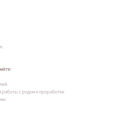
ю.
ймёте:
лей.
ам работы с родом и проработки
ми.