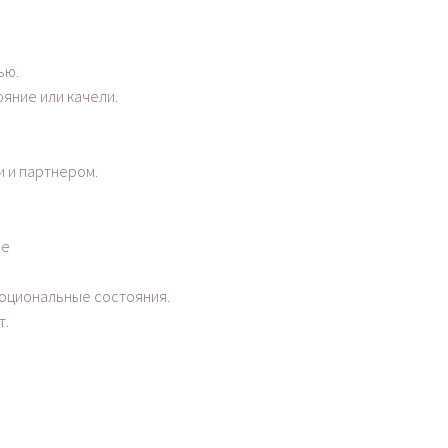
ью.
яние или качели.
и и партнером.
ие
моциональные состояния.
т.