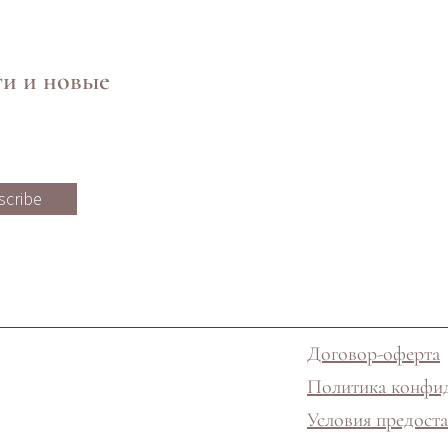
ти и новые
scribe
Договор-оферта
Политика конфи
Условия предоста