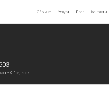
Обо мне
Услуги
Блог
Контакты
903
3
ков
0
Подписок