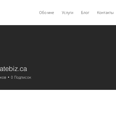
Обо мне
Услуги
Блог
Контакты
tatebiz.ca
biz.ca
ков
0
Подписок