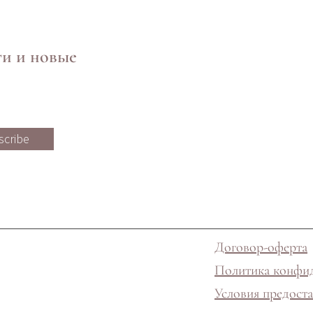
ти и новые
scribe
Договор-оферта
Политика конфи
Условия предоста