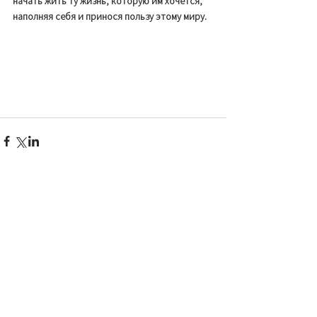
начать жить ту жизнь, которую им хочется, 
наполняя себя и принося пользу этому миру. 
Смотреть все
Недавние посты