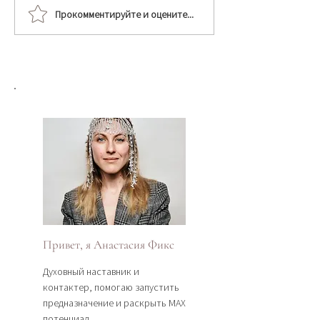
Прокомментируйте и оцените...
РИТУАЛ ЗАКРЫТИЯ
КАК НАУЧИТЬ
ТЕЛА ПОСЛЕ РОДОВ
УПРАВЛЯТЬ ЭН
Привет, я Анастасия Фикс
Духовный наставник и
контактер, помогаю запустить
предназначение и раскрыть МАХ
потенциал