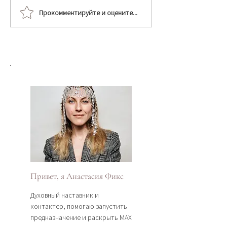
Прокомментируйте и оцените...
РИТУАЛ ЗАКРЫТИЯ
КАК НАУЧИТЬ
ТЕЛА ПОСЛЕ РОДОВ
УПРАВЛЯТЬ ЭН
Привет, я Анастасия Фикс
Духовный наставник и
контактер, помогаю запустить
предназначение и раскрыть МАХ