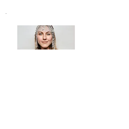
Привет, я Анастасия Фикс
Духовный наставник и
контактер, помогаю запустить
предназначение и раскрыть МАХ
потенциал
Подробнее